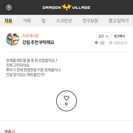
자유
거래
팁
스크린샷
친구요청
묻고 답하기
자유게시판
신고
링크복사
강림 추천 부탁해요
192
2026.06.03
포메쿨 에트왈 둘 중 뭐 강림할까요.?
진짜 고민되네요
뿌리기 전에 한땀한땀 키운 포메쿨이냐
전설 장식있는 에트왈인가?
0
댓글
2