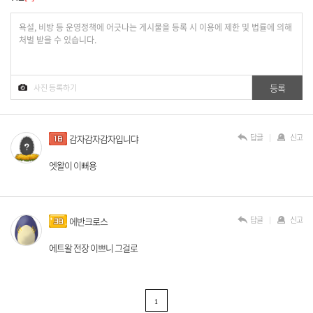
답글
신고
감자감자감자입니댜
엣왈이 이뻐용
답글
신고
에반크로스
에트왈 전장 이쁘니 그걸로
1