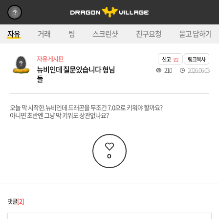
자유
거래
팁
스크린샷
친구요청
묻고 답하기
자유게시판
신고
링크복사
뉴비인데 질문있습니다 형님
210
2026.06.03
들
오늘 막 시작한.뉴비인데 드래곤을 무조건 7.0으로 키워야 할까요?
아니면 초반엔 그냥 막 키워도 상관없나요?
0
댓글
2