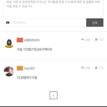
답글
신고
닉뭐하지이이
초월, 각성할건 등급유지해야죠
답글
신고
시노미야
7.0 20렙에서 초월
1