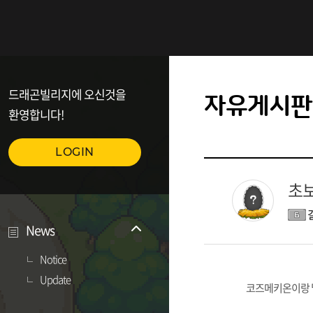
드래곤빌리지에 오신것을
자유게시판
환영합니다!
LOGIN
초보
News
Notice
Update
코즈메키온이랑 밀