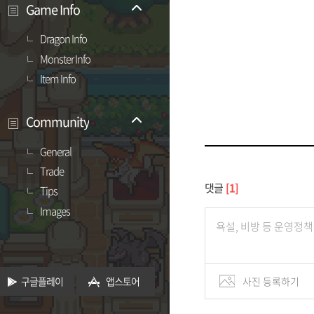
Game Info
Dragon Info
Monster Info
Item Info
Community
General
Trade
댓글
1
Tips
Images
구글플레이
앱스토어