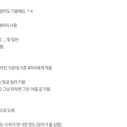
탱커도 기용해도 ㄱㅊ
8마리 사용
. . . 빛 일반
 됨
라인 가운데 기준 4마리에게 적용
 빛공 딜러 기용
고 그냥 피하면 그만 어둠 공 기용
으로 도배
 시 피가 만~3천 정도 (묘미가 좀 심함)