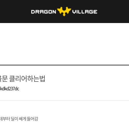
욜문 클리어하는법
kdkd237dc
운데부터 딜이 쌔게 들어감