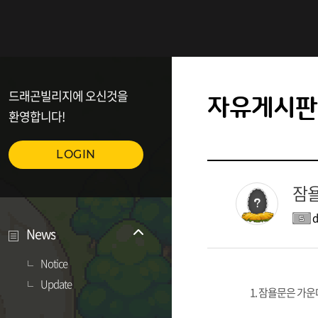
드래곤빌리지에 오신것을
자유게시판
환영합니다!
LOGIN
잠
d
News
Notice
Update
1. 잠욜문은 가