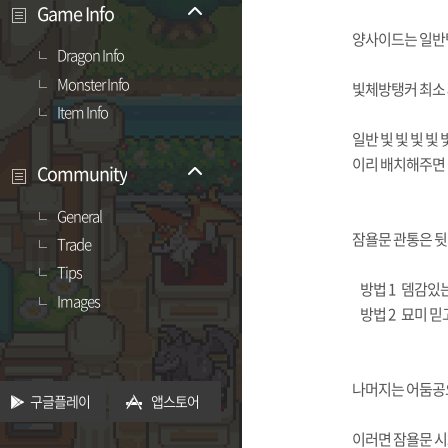
Game Info
양사이드는 일반
Dragon Info
Monster Info
빛체방탱커 최소 
Item Info
일반 빛 빛 빛 빛 빛 
이리 배치해주면
Community
General
잠욜문 관통은 뒷
Trade
Tips
방법 1 뎀감있는
Images
방법 2 묘미 믿
나머지는 어둠공
구글플레이
앱스토어
이러면 잠욜문 시도