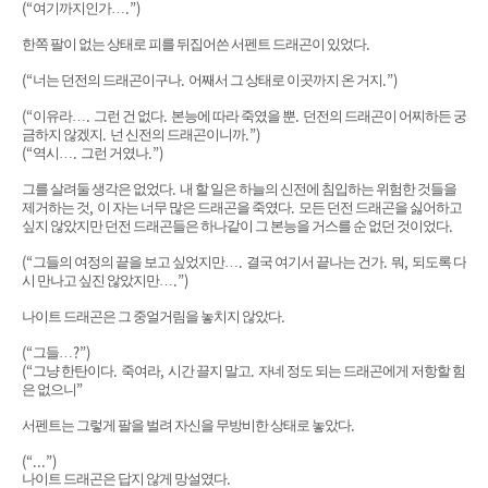
(“
.”)
여기까지인가
…
.
한쪽 팔이 없는 상태로 피를 뒤집어쓴 서펜트 드래곤이 있었다
(“
.
.”)
너는 던전의 드래곤이구나
어째서 그 상태로 이곳까지 온 거지
(“
.
.
.
이유라
…
그런 건 없다
본능에 따라 죽였을 뿐
던전의 드래곤이 어찌하든 궁
.
.”)
금하지 않겠지
넌 신전의 드래곤이니까
(“
.
.”)
역시
…
그런 거였나
.
그를 살려둘 생각은 없었다
내 할 일은 하늘의 신전에 침입하는 위험한 것들을
,
.
제거하는 것
이 자는 너무 많은 드래곤을 죽였다
모든 던전 드래곤을 싫어하고
.
싶지 않았지만 던전 드래곤들은 하나같이 그 본능을 거스를 순 없던 것이었다
(“
.
.
,
그들의 여정의 끝을 보고 싶었지만
…
결국 여기서 끝나는 건가
뭐
되도록 다
.”)
시 만나고 싶진 않았지만
…
.
나이트 드래곤은 그 중얼거림을 놓치지 않았다
(“
?”)
그들
…
(“
.
,
.
그냥 한탄이다
죽여라
시간 끌지 말고
자네 정도 되는 드래곤에게 저항할 힘
”
은 없으니
.
서펜트는 그렇게 팔을 벌려 자신을 무방비한 상태로 놓았다
(“...”)
.
나이트 드래곤은 답지 않게 망설였다