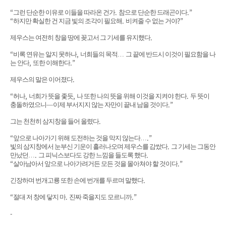
“
.
.”
그런 단순한 이유로 이들을 따라온 건가
참으로 단순한 드래곤이다
“
.
?”
하지만 확실한 건 지금 빛의 조각이 필요해
비켜줄 수 없는 거야
.
제우스는 여전히 창을 땅에 꽂고서 그 기세를 유지했다
“
,
비록 연유는 알지 못하나
너희들의 목적
…
그 끝에 반드시 이것이 필요함을 나
,
.”
는 안다
또한 이해한다
.
제우스의 말은 이어졌다
“
,
,
.
허나
너희가 뜻을 좇듯
나 또한 나의 뜻을 위해 이것을 지켜야 한다
두 뜻이
.”
충돌하였으니
—
이제 부서지지 않는 자만이 끝내 남을 것이다
.
그는 천천히 삼지창을 들어 올렸다
“
.”
앞으로 나아가기 위해 도전하는 것을 막지 않는다
…
.
빛의 삼지창에서 눈부신 기운이 흘러나오며 제우스를 감쌌다
그 기세는 그동안
.
.
만났던
…
그 피닉스보다도 강한 느낌을 들도록 했다
“
.”
살아남아서 앞으로 나아가려거든 모든 것을 몰아쳐야 할 것이다
.
긴장하며 번개고룡 또한 손에 번개를 두르며 말했다
“
.
.”
절대 저 창에 닿지 마
진짜 죽을지도 모르니까
-