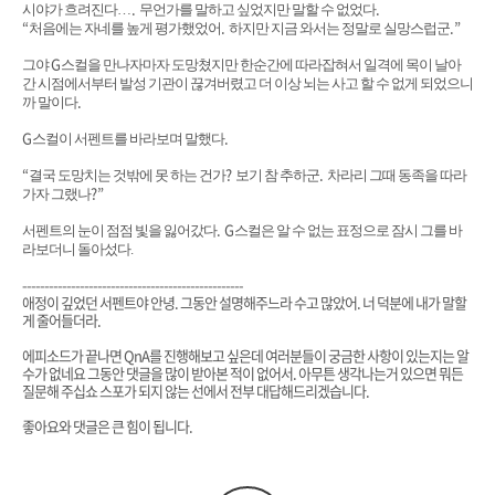
.
.
시야가 흐려진다
…
무언가를 말하고 싶었지만 말할 수 없었다
“
.
.”
처음에는 자네를 높게 평가했었어
하지만 지금 와서는 정말로 실망스럽군
G
그야
스컬을 만나자마자 도망쳤지만 한순간에 따라잡혀서 일격에 목이 날아
간 시점에서부터 발성 기관이 끊겨버렸고 더 이상 뇌는 사고 할 수 없게 되었으니
.
까 말이다
G
.
스컬이 서펜트를 바라보며 말했다
“
?
.
결국 도망치는 것밖에 못 하는 건가
보기 참 추하군
차라리 그때 동족을 따라
?”
가자 그랬나
. G
서펜트의 눈이 점점 빛을 잃어갔다
스컬은 알 수 없는 표정으로 잠시 그를 바
라보더니 돌아섰다.
--------------------------------------------------
애정이 깊었던 서펜트야 안녕. 그동안 설명해주느라 수고 많았어. 너 덕분에 내가 말할
게 줄어들더라.
에피소드가 끝나면 QnA를 진행해보고 싶은데 여러분들이 궁금한 사항이 있는지는 알
수가 없네요 그동안 댓글을 많이 받아본 적이 없어서. 아무튼 생각나는거 있으면 뭐든
질문해 주십쇼 스포가 되지 않는 선에서 전부 대답해드리겠습니다.
좋아요와 댓글은 큰 힘이 됩니다.