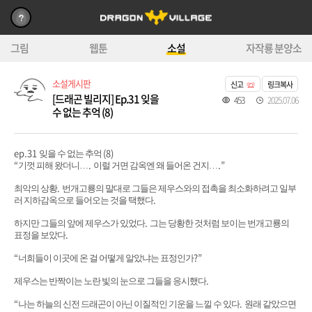
그림
웹툰
소설
자작룡 분양소
소설게시판
신고
링크복사
[드래곤 빌리지] Ep.31 잊을
453
2025.07.06
수 없는 추억 (8)
ep.31
(8)
잊을 수 없는 추억
“
.
.”
기껏 피해 왔더니
…
이럴 거면 감옥엔 왜 들어온 건지
…
.
최악의 상황
번개고룡의 말대로 그들은 제우스와의 접촉을 최소화하려고 일부
.
러 지하감옥으로 들어오는 것을 택했다
.
하지만 그들의 앞에 제우스가 있었다
그는 당황한 것처럼 보이는 번개고룡의
.
표정을 보았다
“
?”
너희들이 이곳에 온 걸 어떻게 알았냐는 표정인가
.
제우스는 반짝이는 노란 빛의 눈으로 그들을 응시했다
“
.
나는 하늘의 신전 드래곤이 아닌 이질적인 기운을 느낄 수 있다
원래 같았으면