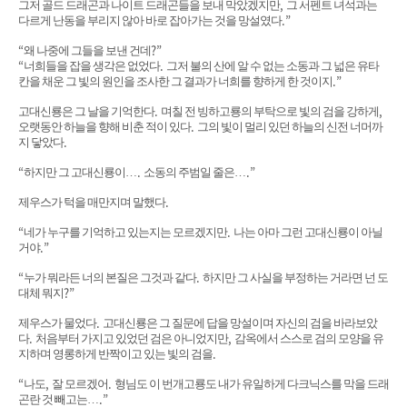
,
그저 골드 드래곤과 나이트 드래곤들을 보내 막았겠지만
그 서펜트 녀석과는
.”
다르게 난동을 부리지 않아 바로 잡아가는 것을 망설였다
“
?”
왜 나중에 그들을 보낸 건데
“
.
너희들을 잡을 생각은 없었다
그저 불의 산에 알 수 없는 소동과 그 넓은 유타
.”
칸을 채운 그 빛의 원인을 조사한 그 결과가 너희를 향하게 한 것이지
.
,
고대신룡은 그 날을 기억한다
며칠 전 빙하고룡의 부탁으로 빛의 검을 강하게
.
오랫동안 하늘을 향해 비춘 적이 있다
그의 빛이 멀리 있던 하늘의 신전 너머까
.
지 닿았다
“
.
.”
하지만 그 고대신룡이
…
소동의 주범일 줄은
…
.
제우스가 턱을 매만지며 말했다
“
.
네가 누구를 기억하고 있는지는 모르겠지만
나는 아마 그런 고대신룡이 아닐
.”
거야
“
.
누가 뭐라든 너의 본질은 그것과 같다
하지만 그 사실을 부정하는 거라면 넌 도
?”
대체 뭐지
.
제우스가 물었다
고대신룡은 그 질문에 답을 망설이며 자신의 검을 바라보았
.
,
다
처음부터 가지고 있었던 검은 아니었지만
감옥에서 스스로 검의 모양을 유
.
지하며 영롱하게 반짝이고 있는 빛의 검을
“
,
.
나도
잘 모르겠어
형님도 이 번개고룡도 내가 유일하게 다크닉스를 막을 드래
.”
곤란 것 빼고는
…