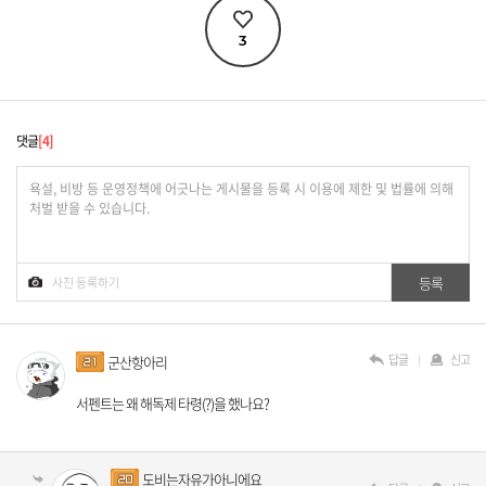
3
댓글
4
답글
신고
군산항아리
서펜트는 왜 해독제 타령(?)을 했나요?
도비는자유가아니에요