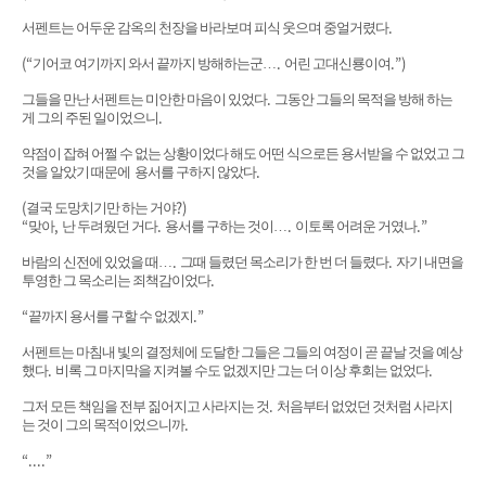
.
서펜트는 어두운 감옥의 천장을 바라보며 피식 웃으며 중얼거렸다
(“
.
.”)
기어코 여기까지 와서 끝까지 방해하는군
…
어린 고대신룡이여
.
그들을 만난 서펜트는 미안한 마음이 있었다
그동안 그들의 목적을 방해 하는
.
게 그의 주된 일이었으니
약점이 잡혀 어쩔 수 없는 상황이었다 해도 어떤 식으로든 용서받을 수 없었고 그
.
것을 알았기 때문에 용서를 구하지 않았다
(
?)
결국 도망치기만 하는 거야
“
,
.
.
.”
맞아
난 두려웠던 거다
용서를 구하는 것이
…
이토록 어려운 거였나
.
.
바람의 신전에 있었을 때
…
그때 들렸던 목소리가 한 번 더 들렸다
자기 내면을
.
투영한 그 목소리는 죄책감이었다
“
.”
끝까지 용서를 구할 수 없겠지
서펜트는 마침내 빛의 결정체에 도달한 그들은 그들의 여정이 곧 끝날 것을 예상
.
.
했다
비록 그 마지막을 지켜볼 수도 없겠지만 그는 더 이상 후회는 없었다
.
그저 모든 책임을 전부 짊어지고 사라지는 것
처음부터 없었던 것처럼 사라지
.
는 것이 그의 목적이었으니까
“....”