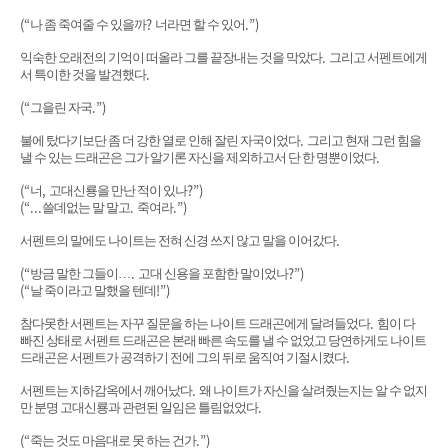
(“
?
.”)
나 좀 죽여줄 수 있을까
너라면 할 수 있어
.
익숙한 오래전의 기억이 떠올라 그를 끝장내는 것을 막았다
그리고 서펜트에게
.
서 특이한 것을 발견했다
(“
.”)
그을린 자국
.
불에 탔다기보단 좀 더 강한 열로 인해 잘린 자국이었다
그리고 현재 그런 힘을
.
낼 수 있는 드래곤은 그가 알기론 자신을 제외하고서 단 한 명뿐이었다
(“
,
?”)
너
고대신룡을 만난 적이 있나
(“...
.
.”)
쓸데없는 말 말고
죽여라
.
서펜트의 말에도 나이트는 전혀 신경 쓰지 않고 말을 이어갔다
(“
.
?”)
방금 말한 그들이
…
고대 신용을 포함한 말이었나
(“
!”)
날 죽이라고 말했을 텐데
.
참다못한 서펜트는 자꾸 질문을 하는 나이트 드래곤에게 달려들었다
힘이 다
빠진 상태로 서펜트 드래곤은 본래 빠른 속도를 낼 수 없었고 당연하게도 나이트
.
드래곤은 서펜트가 공격하기 전에 그의 뒤로 움직여 기절시켰다
.
서펜트는 지하감옥에서 깨어났다
왜 나이트가 자신을 살려줬는지는 알 수 없지
.
만 분명 고대신룡과 관련된 일임은 틀림없었다
(“
.”)
죽는 것도 마음대로 못 하는 건가