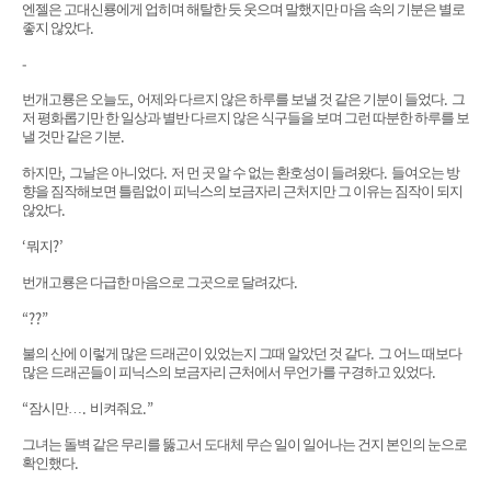
엔젤은 고대신룡에게 업히며 해탈한 듯 웃으며 말했지만 마음 속의 기분은 별로
.
좋지 않았다
-
,
.
번개고룡은 오늘도
어제와 다르지 않은 하루를 보낼 것 같은 기분이 들었다
그
저 평화롭기만 한 일상과 별반 다르지 않은 식구들을 보며 그런 따분한 하루를 보
.
낼 것만 같은 기분
,
.
.
하지만
그날은 아니었다
저 먼 곳 알 수 없는 환호성이 들려왔다
들여오는 방
향을 짐작해보면 틀림없이 피닉스의 보금자리 근처지만 그 이유는 짐작이 되지
.
않았다
‘
?’
뭐지
.
번개고룡은 다급한 마음으로 그곳으로 달려갔다
“??”
.
불의 산에 이렇게 많은 드래곤이 있었는지 그때 알았던 것 같다
그 어느 때보다
.
많은 드래곤들이 피닉스의 보금자리 근처에서 무언가를 구경하고 있었다
“
.
.”
잠시만
…
비켜줘요
그녀는 돌벽 같은 무리를 뚫고서 도대체 무슨 일이 일어나는 건지 본인의 눈으로
.
확인했다