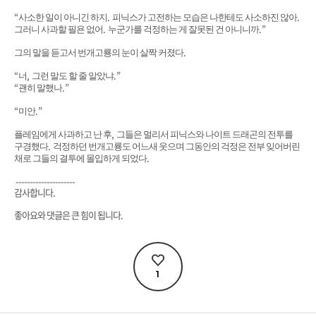
“
.
.
사소한 일이 아니긴 하지
피닉스가 고전하는 모습은 나한테도 사소하진 않아
.
.”
그러니 사과할 필욘 없어
누군가를 걱정하는 게 잘못된 건 아니니까
.
그의 말을 듣고서 번개고룡의 눈이 살짝 커졌다
“
,
.”
너
그런 말도 할 줄 알았냐
“
.”
괜히 말했나
“
.”
미안
,
플레임에게 사과하고 난 후
그들은 멀리서 피닉스와 나이트 드래곤의 전투를
.
구경했다
걱정하던 번개고룡도 어느새 웃으며 그동안의 걱정은 전부 잊어버린
.
채로 그들의 결투에 몰입하게 되었다
---------------------
감사합니다.
좋아요와 댓글은 큰 힘이 됩니다.
1