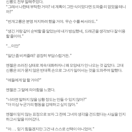
.
신룡도 전부 말해주었다
“
?
그래서 나한테 부탁한 거야
네 계획이 그딴 식이었다면 도와줄 리 없었을 테니
?”
까
“
.
.”
번개고룡은 분명 저지하려 했을 거야
무슨 수를 써서라도
“
,
생긴 거랑 같이 순박할 줄 알았는데 내가 방심했네
드래곤을 생각보다 잘 이용
.”
할 줄이야
“...
”
미안
“
?
.”
일단 좀 비켜줄래
굉장히 부담스럽거든
.
엔젤은 쓰러진 상태로 계속 대화하자니 꽤 모양새가 안 나오는 것 같았다
고대
.
신룡은 피가 묻지 않은 반대쪽 손으로 그녀가 일어서는 것을 도와주며 말했다
“
?”
애들에게 말 할 거야
.
엔젤은 그 말에 의아함을 느꼈다
“
?”
너라면 말하지 않을 상황 정도는 만들 수 있지 않아
“
.”
더 이상 누군가의 행동을 강제하고 싶지 않아
엔젤이 믿지 않는 표정으로 보자 그 전에 그녀의 생각을 건드렸다는 사실을 인지
.
하고서 말을 이어갔다
“
.
.”
아
…
믿기 힘들겠지만 그건 내 스스로 선택이 아니었어