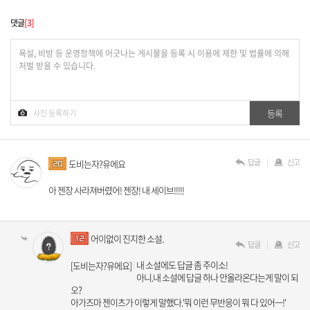
댓글
3
답글
신고
도비는자?유에요
아 젠장 사라져버렸어! 젠장! 내 세이브!!!!!
어이없이 진지한 소설.
답글
신고
내 소설에도 답글 좀 주이소!
[도비는자?유에요]
아니.내 소설에 답글 하나 안올라온다는게 말이 되
오?
아가즈마 젠이츠가 이렇게 말했다.'뭐 이런 무반응이 뭐 다 있어ㅡ!'