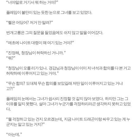
“
?”
너야말로 거기서 뭐 하는 거야
.
플레임이 불만이 있는 듯한 눈으로 그녀를 보고 있었다
“
?
?”
헬은 어딨어
저거 안 말려
.
번개고룡은 그의 질문을 들었음에도 쉬지 않고 말을 이어갔다
“
?”
애초에 나이트 대령이 왜 여기 있는 거야
“
,
.”
진정해
청장님이 허락하신 거니까
“
?”
뭐
“
.
청장님이 모를 리가 있나
경감님과 청장님이 이미 저 녀석과 합의를 다 본 거고
.”
허락하에 이루어지고 있는 거야
“
?
무슨 합의
도대체 무슨 합의를 보았길래 저딴 일이 이루어지고 있는 거냐
?!”
고
.
플레임의 눈에서는 그녀가 쉽사리 진정할 것 같지 않아 보였다
하지만 그는 그
.
이유를 알지 못했다
설마 그녀가 누군가를 걱정하리라곤 생각하지 못하고 있었
.
다
“
,
뭘 걱정하고 있는 건지 모르겠는데
지금 나이트 드래곤이랑 싸우고 있는 게 누
?”
군지는 알고 있는 거지
“
.”
아는데