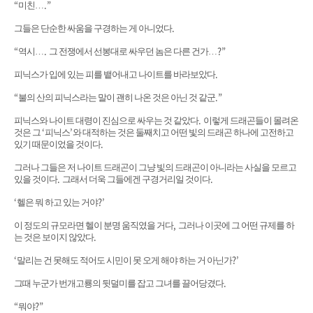
“
.”
미친
…
.
그들은 단순한 싸움을 구경하는 게 아니었다
“
.
?”
역시
…
그 전쟁에서 선봉대로 싸우던 놈은 다른 건가
…
.
피닉스가 입에 있는 피를 뱉어내고 나이트를 바라보았다
“
.”
불의 산의 피닉스라는 말이 괜히 나온 것은 아닌 것 같군
.
피닉스와 나이트 대령이 진심으로 싸우는 것 같았다
이렇게 드래곤들이 몰려온
‘
’
것은 그
피닉스
와 대적하는 것은 둘째치고 어떤 빛의 드래곤 하나에 고전하고
.
있기 때문이었을 것이다
그러나 그들은 저 나이트 드래곤이 그냥 빛의 드래곤이 아니라는 사실을 모르고
.
.
있을 것이다
그래서 더욱 그들에겐 구경거리일 것이다
‘
?’
헬은 뭐 하고 있는 거야
,
이 정도의 규모라면 헬이 분명 움직였을 거다
그러나 이곳에 그 어떤 규제를 하
.
는 것은 보이지 않았다
‘
?’
말리는 건 못해도 적어도 시민이 못 오게 해야 하는 거 아닌가
.
그때 누군가 번개고룡의 뒷덜미를 잡고 그녀를 끌어당겼다
“
?”
뭐야