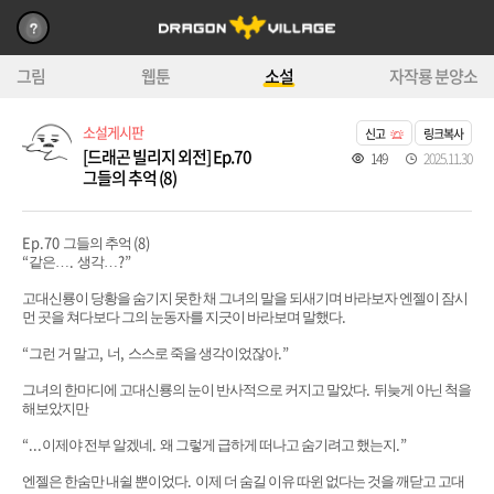
그림
웹툰
소설
자작룡 분양소
소설게시판
신고
링크복사
[드래곤 빌리지 외전] Ep.70
149
2025.11.30
그들의 추억 (8)
Ep.70
(8)
그들의 추억
“
.
?”
같은
…
생각
…
고대신룡이 당황을 숨기지 못한 채 그녀의 말을 되새기며 바라보자 엔젤이 잠시
.
먼 곳을 쳐다보다 그의 눈동자를 지긋이 바라보며 말했다
“
,
,
.”
그런 거 말고
너
스스로 죽을 생각이었잖아
.
그녀의 한마디에 고대신룡의 눈이 반사적으로 커지고 말았다
뒤늦게 아닌 척을
해보았지만
“...
.
.”
이제야 전부 알겠네
왜 그렇게 급하게 떠나고 숨기려고 했는지
.
엔젤은 한숨만 내쉴 뿐이었다
이제 더 숨길 이유 따윈 없다는 것을 깨닫고 고대