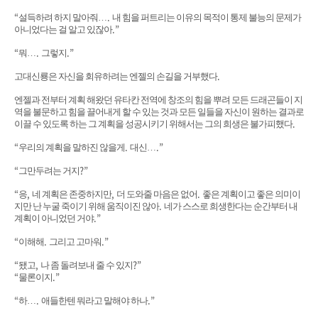
“
.
설득하려 하지 말아줘
…
내 힘을 퍼트리는 이유의 목적이 통제 불능의 문제가
.”
아니었다는 걸 알고 있잖아
“
.
.”
뭐
…
그렇지
.
고대신룡은 자신을 회유하려는 엔젤의 손길을 거부했다
엔젤과 전부터 계획 해왔던 유타칸 전역에 창조의 힘을 뿌려 모든 드래곤들이 지
역을 불문하고 힘을 끌어내게 할 수 있는 것과 모든 일들을 자신이 원하는 결과로
.
이끌 수 있도록 하는 그 계획을 성공시키기 위해서는 그의 희생은 불가피했다
“
.
.”
우리의 계획을 말하진 않을게
대신
…
“
?”
그만두려는 거지
“
,
,
.
응
네 계획은 존중하지만
더 도와줄 마음은 없어
좋은 계획이고 좋은 의미이
.
지만 난 누굴 죽이기 위해 움직이진 않아
네가 스스로 희생한다는 순간부터 내
.”
계획이 아니었던 거야
“
.
.”
이해해
그리고 고마워
“
,
?”
됐고
나 좀 돌려보내 줄 수 있지
“
.”
물론이지
“
.
.”
하
…
애들한텐 뭐라고 말해야 하나