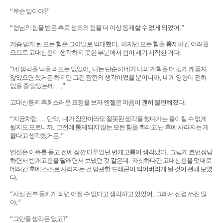
“
?”
무슨 말이야
“
.”
형님의 힘을 받은 후로 창조의 힘을 더 이상 통제할 수 없게 되었어
.
계승 받게 된 모든 힘은 그야말로 막대했다
하지만 모든 힘을 통제하긴 어려웠
.
으므로 고대신룡이 생각하지 못한 부분에서 힘이 세기 시작한 거다
“
,
네 생각을 막을 의도는 없었어
나는 단순히 네가 나의 계획을 더 깊게 캐묻지
,
않았으면 했거든 하지만 그건 잠깐의 생각이었을 뿐이니까
네게 영향이 전혀
.”
없을 줄 알았는데
…
.
고대신룡의 후회스러운 표정을 보자 엔젤은 마음이 괜히 불편해졌다
“
.
,
지금처럼
…
만약
내가 잠깐이라도 잘못된 생각을 했다가는 돌이킬 수 없게
.
될지도 모르니까
그전에 통제되지 않는 모든 힘을 뿌리고 난 후에 사라지는 게
.”
옳다고 생각했거든
.
엔젤은 이유를 듣고 전에 잠깐 다투었던 번개고룡이 생각났다
그렇게 호언장담
.
하면서 번개고룡을 달래면서 보냈던 것 같은데
자칫하다간 고대신룡을 멋대로
데려간 후에 스스로 사라지는 걸 방관한 드래곤이 되어버리게 될 것이 뻔해 보였
.
다
“
.
사실 전부 들키게 되면 어쩔 수 없다고 생각하고 있었어
그래서 신경 쓰진 않
.”
아
“
?”
그만둘 생각은 없고