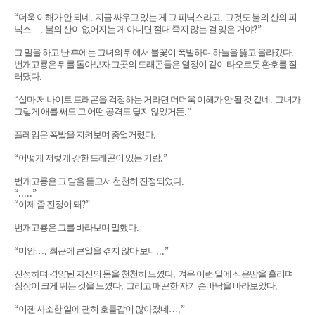
“
.
.
더욱 이해가 안 되네
지금 싸우고 있는 게 그 피닉스라고
그것도 불의 산의 피
.
?”
닉스
…
불의 산이 없어지는 게 아니면 절대 죽지 않는 걸 잊은 거야
.
그 말을 하고 난 후에는 그녀의 뒤에서 불꽃이 폭발하며 하늘을 뚫고 올라갔다
번개고룡은 뒤를 돌아보자 그곳의 드래곤들은 열정이 같이 타오르듯 환호를 질
.
러댔다
“
.
설마 저 나이트 드래곤을 걱정하는 거라면 더더욱 이해가 안 될 것 같네
그녀가
.”
그렇게 애를 써도 그 어떤 공격도 닿지 않았거든
.
플레임은 폭발을 지켜보며 중얼거렸다
“
.”
어떻게 저렇게 강한 드래곤이 있는 거람
.
번개고룡은 그 말을 듣고서 천천히 진정되었다
“.....”
“
?”
이제 좀 진정이 돼
.
번개고룡은 그를 바라보며 말했다
“
.
...”
미안
…
최근에 큰일을 겪지 않다 보니
.
진정하며 격양된 자신의 몸을 천천히 느꼈다
겨우 이런 일에 식은땀을 흘리며
.
.
심장이 크게 뛰는 것을 느꼈다
그리고 매끈한 자기 손바닥을 바라보았다
“
.”
이젠 사소한 일에 괜히 호들갑이 많아졌네
…