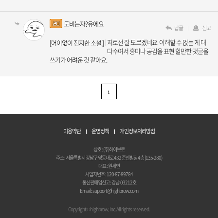
도비는자?유에요
답글
신고
저로선 잘 모르겠네요. 이해할 수 없는 게 대
[어이없이 진지한 소설.]
다수여서 흥미나 공감을 표현 할만한 댓글을
쓰기가 어려운 것 같아요.
1
이용약관
운영정책
개인정보처리방침
상호 : (주)하이브로
주소 : 서울특별시 강남구 영동대로 432 준앤빌딩 4층 (135-280)
대표 : 원세연
사업자번호 : 120-87-89784
통신판매업신고 : 강남-03212호
Email : support@highbrow.com
Copyright © highbrow, Inc. All rights reserved.