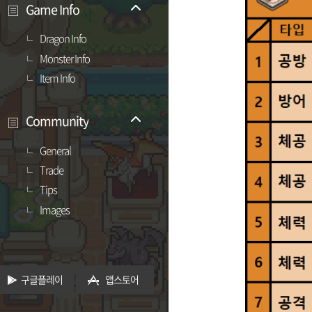
Game Info
Dragon Info
Monster Info
Item Info
Community
General
Trade
Tips
Images
구글플레이
앱스토어