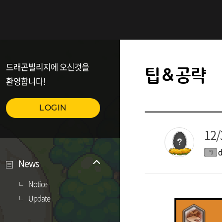
드래곤빌리지에 오신것을
팁＆공략
환영합니다!
LOGIN
12
d
News
Notice
Update