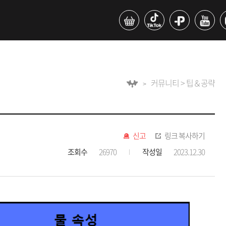
커뮤니티 > 팁＆공략
신고
링크 복사하기
조회수
26970
작성일
2023.12.30