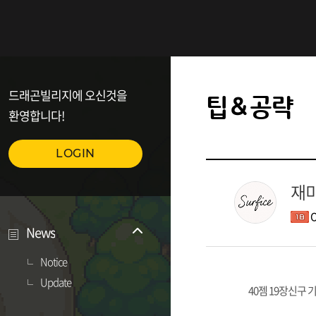
드래곤빌리지에 오신것을
팁＆공략
환영합니다!
LOGIN
재미
O
News
Notice
Update
40젬 19장신구 