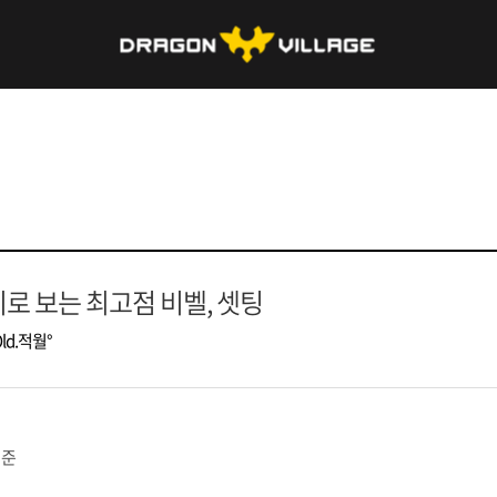
로 보는 최고점 비벨, 셋팅
ld.적월°
기준