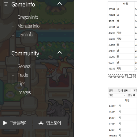
Game Info
Dragon Info
Monster Info
Item Info
Community
General
Trade
%%%% 최고점
Tips
Images
구글플레이
앱스토어