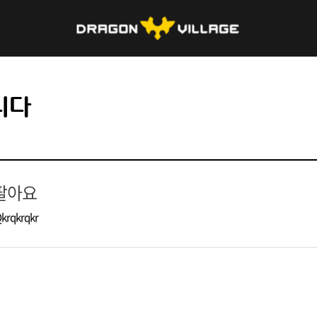
니다
팔아요
krqkrqkr