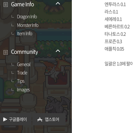
Game Info
엔투라스 0.1
라스 0.1
Dragon Info
세에레 0.1
Monster Info
베른하르트 0.2
Item Info
타나토스 0.2
프로즌 0.3
애플칙 0.05
Community
일괄은 1.0에 팔
General
Trade
Tips
Images
구글플레이
앱스토어