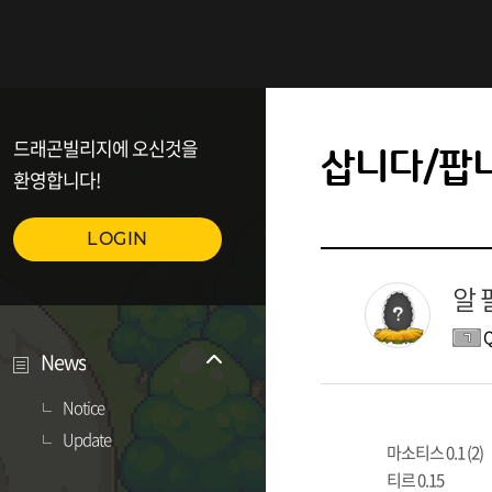
드래곤빌리지에 오신것을
삽니다/팝
환영합니다!
LOGIN
알 
Q
News
Notice
Update
마소티스 0.1 (2)
티르 0.15