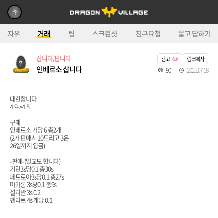
자유
거래
팁
스크린샷
친구요청
묻고 답하기
삽니다/팝니다
신고
링크복사
인베르소 삽니다
90
2025.07.18
대현합니다
4.9->4.5
구매
인베르소 개당 6 총2개
(2개 판매시 10드리고 3은
26일까지 입금)
-판매-(알교도 합니다)
기린3s당0.1 총30s
페트로아3s당0.1 총27s
마카롱 3s당0.1 총9s
설리반 3s 0.2
펜리르 4s 개당 0.1