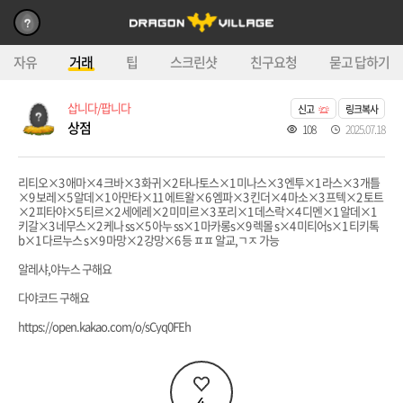
자유
거래
팁
스크린샷
친구요청
묻고 답하기
삽니다/팝니다
신고
링크복사
상점
108
2025.07.18
리티오×3 애마×4 크바×3 화귀×2 타나토스×1 미나스×3 엔투×1 라스×3 개틀
×9 보레×5 알데×1 아만타×11 에트왈×6 엠파×3 킨더×4 마소×3 프텍×2 토트
×2 피타야×5 티르×2 세에레×2 미미르×3 포리×1 데스락×4 디멘×1 알데×1
키갈×3 네무스×2 케나 ss×5 아누 ss×1 마카롱s×9 렉몰 s×4 미티어s×1 티키톡
b×1 다르누스 s×9 마망×2 강망×6 등 ㅍㅍ 알교,ㄱㅈ 가능
알레샤,야누스 구해요
다야코드 구해요
https://open.kakao.com/o/sCyq0FEh
4