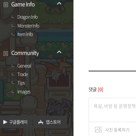
Game Info
Dragon Info
Monster Info
Item Info
Community
General
Trade
Tips
댓글
0
Images
구글플레이
앱스토어