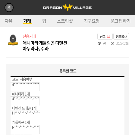
자유
거래
팁
스크린샷
친구요청
묻고 답하기
전용거래
신고
링크복사
애니마라 개틀링곤 디멘션
97
2025.02.05
아누라다s 수라
등록한 코드
코드
사용여부
4***-****-****-****
애니마라 1개
4***-****-****-****
디멘션 드래곤 1개
H***-****-****-****
개틀링곤 1개
R***-****-****-****