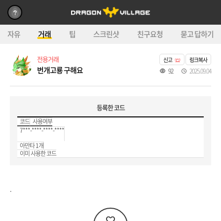
자유
거래
팁
스크린샷
친구요청
묻고 답하기
전용거래
신고
링크복사
번개고룡 구해요
92
2025.09.04
등록한 코드
코드
사용여부
7***-****-****-****
아만타 1개
이미 사용한 코드
.