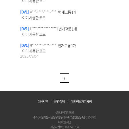
이미 사용한 코드
DV1
A***-****-****-****
번개고룡 1개
이미 사용한 코드
DV1
U***-****-****-****
번개고룡 1개
이미 사용한 코드
DV1
9***-****-****-****
번개고룡 1개
이미 사용한 코드
2025.09.04
1
이용약관
운영정책
개인정보처리방침
상호 : (주)하이브로
주소 : 서울특별시 강남구 영동대로 432 준앤빌딩 4층 (135-280)
대표 : 원세연
사업자번호 : 120-87-89784