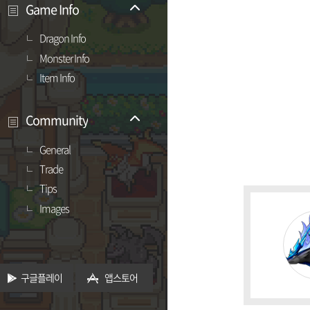
Game Info
Dragon Info
Monster Info
Item Info
Community
General
Trade
Tips
Images
구글플레이
앱스토어