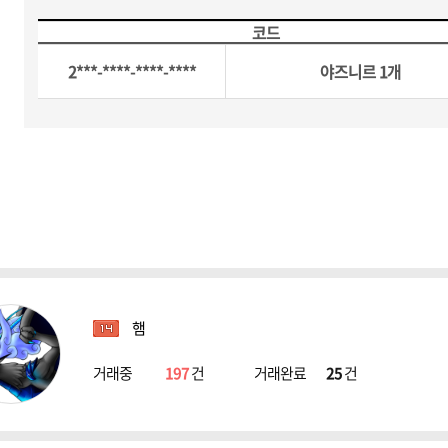
코드
2***-****-****-****
야즈니르 1개
햄
거래중
197
건
거래완료
25
건