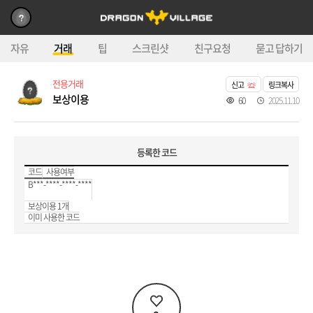
자유
거래
팁
스크린샷
친구요청
묻고 답하기
전용거래
신고
링크복사
보상이용
60
2025.11.10
등록한 코드
코드
사용여부
B***-****-****-****
보상이용 1개
이미 사용한 코드