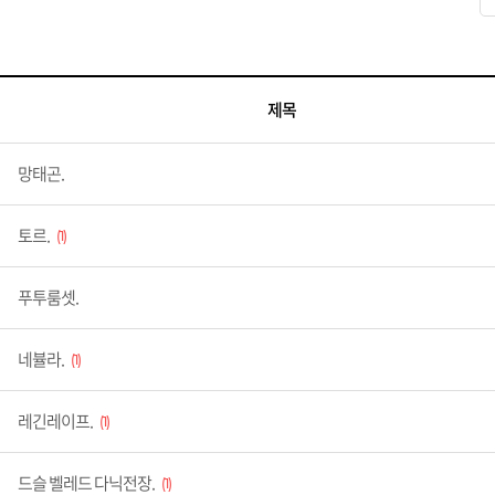
제목
망태곤.
토르.
1
푸투룸셋.
네뷸라.
1
레긴레이프.
1
드슬 벨레드 다닉전장.
1