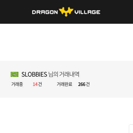
SLOBBIES
님의 거래내역
거래중
14
건
거래완료
266
건