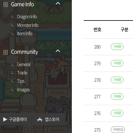
Game Info
Dragon Info
Monster Info
번호
구분
Item Info
280
거래중
Community
279
거래중
General
Trade
278
거래중
Tips
Images
277
거래중
276
거래중
구글플레이
앱스토어
275
거래완료