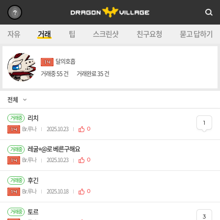
자유
거래
팁
스크린샷
친구요청
묻고 답하기
달의호흡
거래중
55
건
거래완료
35
건
리치
거래중
1
Br.루나
2025.10.23
0
레굴+@로 베른구해요
거래중
Br.루나
2025.10.23
0
후긴
거래중
Br.루나
2025.10.18
0
토르
거래중
3