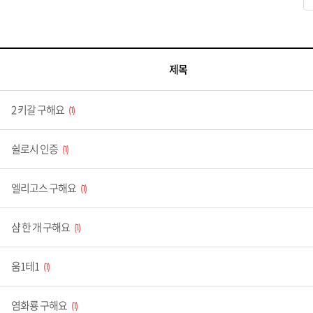
제목
2 키갈 구해요
1
쉴로시 인증
1
엘리고스 구해요
1
샴 한 개 구해요
1
움1테1
1
염화룡 구해요
1