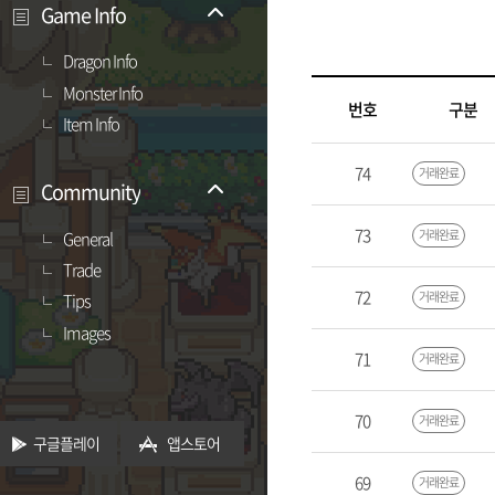
Game Info
Dragon Info
Monster Info
번호
구분
Item Info
74
거래완료
Community
73
거래완료
General
Trade
72
거래완료
Tips
Images
71
거래완료
70
거래완료
구글플레이
앱스토어
69
거래완료