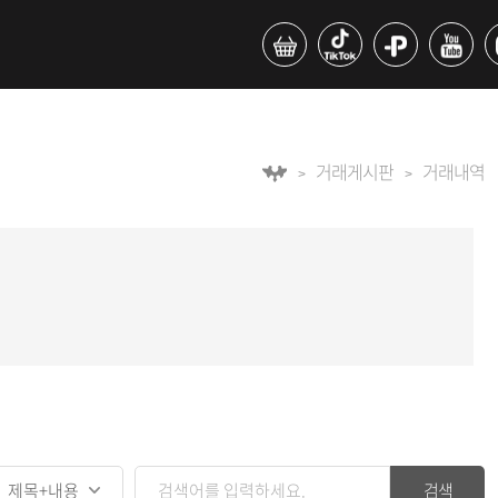
거래게시판
거래내역