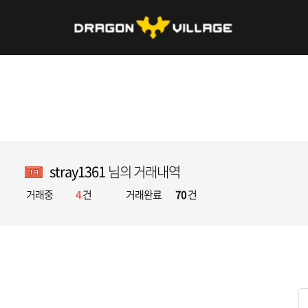
stray1361
님의 거래내역
거래중
4
건
거래완료
70
건