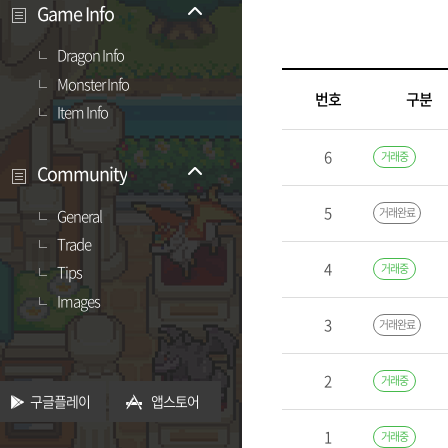
Game Info
Dragon Info
Monster Info
번호
구분
Item Info
6
거래중
Community
5
거래완료
General
Trade
4
거래중
Tips
Images
3
거래완료
2
거래중
구글플레이
앱스토어
1
거래중