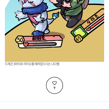
드래곤 3마리로 리티오를 때려잡으시는 나다쌤
7