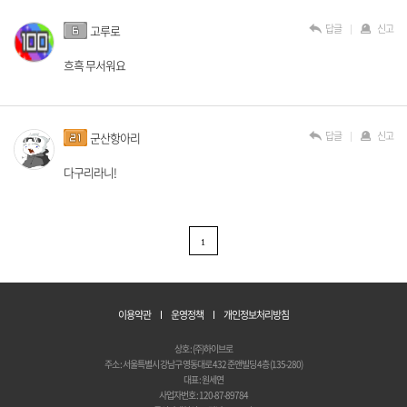
답글
신고
고루로
흐흑 무서워요
답글
신고
군산항아리
다구리라니!
1
이용약관
운영정책
개인정보처리방침
상호 : (주)하이브로
주소 : 서울특별시 강남구 영동대로 432 준앤빌딩 4층 (135-280)
대표 : 원세연
사업자번호 : 120-87-89784