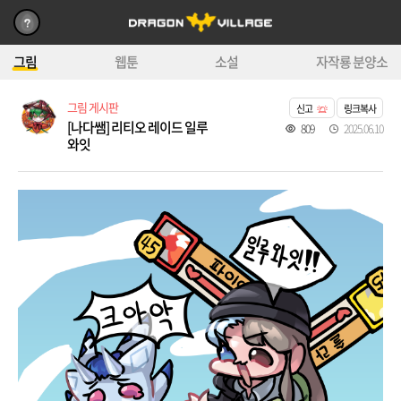
그림
웹툰
소설
자작룡 분양소
그림 게시판
신고
링크복사
[나다쌤] 리티오 레이드 일루
809
2025.06.10
와잇