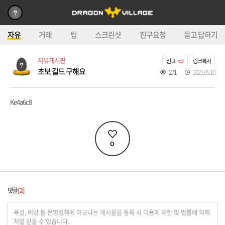
자유
거래
팁
스크린샷
친구요청
묻고 답하기
자유게시판
신고
링크복사
초보 길드 구해요
271
2025.05.10
Ke4a6c8
0
댓글
2