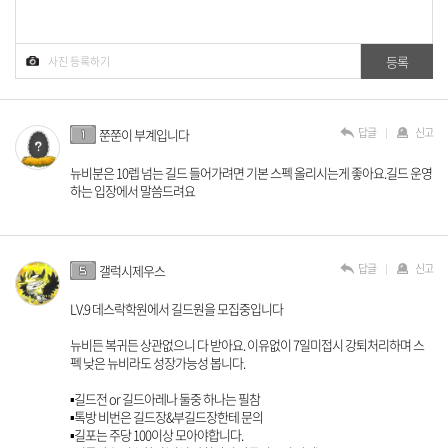
답글
신고
쭌쭌이 부계입니다
뉴비분은 10렙 넘는 길드 들어가려면 기본 스펙 올리시는게 좋아요.길드 운영
하는 입장에서 말씀드려요
답글
신고
갤럭시제우스
LV.9 데스락학원에서 길드원을 모집중입니다
뉴비든 복귀든 상관없으니 다 받아요. 이유없이 7일미접시 강퇴처리하며 스
펙 낮은 뉴비라도 성장가능성 봅니다.
▪︎길드전 or 길드아레나 둘중 하나는 필참
▪︎톡방 비번은 길드장&부길드장한테 문의
▪︎길포는 주당 100이상 모아야합니다.