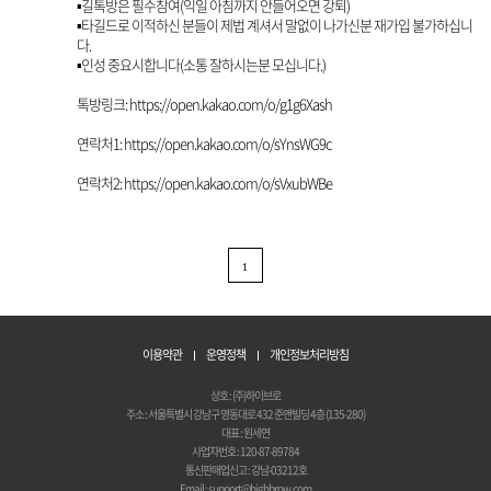
▪︎길톡방은 필수참여(익일 아침까지 안들어오면 강퇴)
▪︎타길드로 이적하신 분들이 제법 계셔서 말없이 나가신분 재가입 불가하십니
다.
▪︎인성 중요시합니다(소통 잘하시는분 모십니다.)
톡방링크: https://open.kakao.com/o/g1g6Xash
연락처1: https://open.kakao.com/o/sYnsWG9c
연락처2: https://open.kakao.com/o/sVxubWBe
1
이용약관
운영정책
개인정보처리방침
상호 : (주)하이브로
주소 : 서울특별시 강남구 영동대로 432 준앤빌딩 4층 (135-280)
대표 : 원세연
사업자번호 : 120-87-89784
통신판매업신고 : 강남-03212호
Email : support@highbrow.com