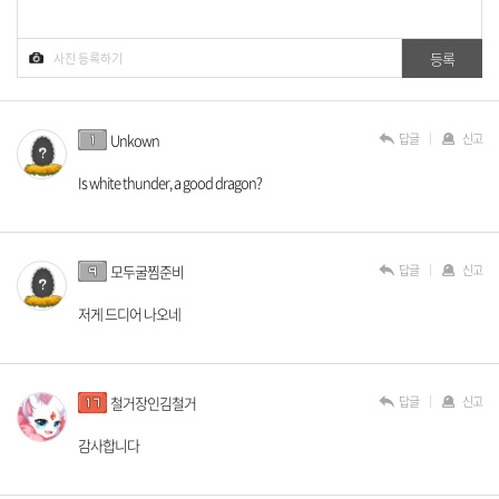
답글
신고
Unkown
Is white thunder, a good dragon?
답글
신고
모두굴찜준비
저게 드디어 나오네
답글
신고
철거장인김철거
감사합니다