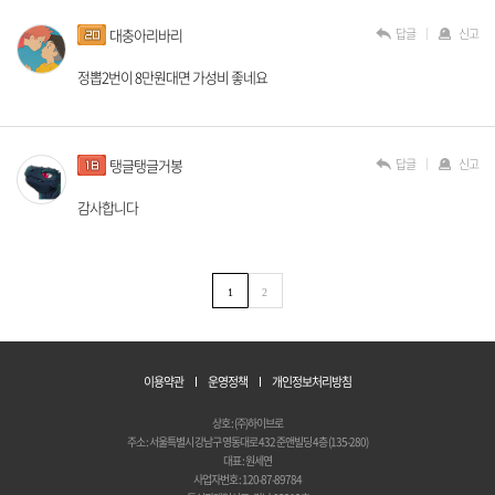
답글
신고
대충아리바리
정뽑2번이 8만원대면 가성비 좋네요
답글
신고
탱글탱글거봉
감사합니다
1
2
이용약관
운영정책
개인정보처리방침
상호 : (주)하이브로
주소 : 서울특별시 강남구 영동대로 432 준앤빌딩 4층 (135-280)
대표 : 원세연
사업자번호 : 120-87-89784