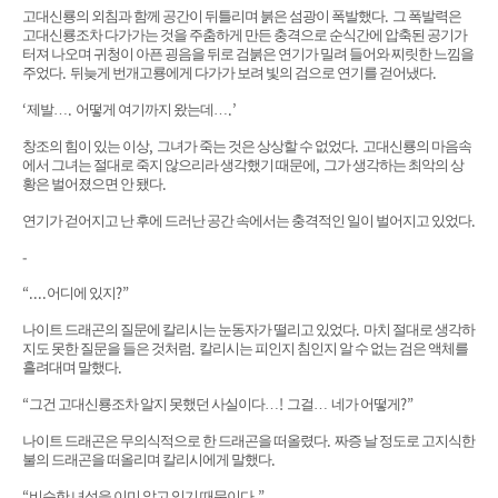
.
고대신룡의 외침과 함께 공간이 뒤틀리며 붉은 섬광이 폭발했다
그 폭발력은
고대신룡조차 다가가는 것을 주춤하게 만든 충격으로 순식간에 압축된 공기가
터져 나오며 귀청이 아픈 굉음을 뒤로 검붉은 연기가 밀려 들어와 찌릿한 느낌을
.
.
주었다
뒤늦게 번개고룡에게 다가가 보려 빛의 검으로 연기를 걷어냈다
‘
.
.’
제발
…
어떻게 여기까지 왔는데
…
,
.
창조의 힘이 있는 이상
그녀가 죽는 것은 상상할 수 없었다
고대신룡의 마음속
,
에서 그녀는 절대로 죽지 않으리라 생각했기 때문에
그가 생각하는 최악의 상
.
황은 벌어졌으면 안 됐다
.
연기가 걷어지고 난 후에 드러난 공간 속에서는 충격적인 일이 벌어지고 있었다
-
“....
?”
어디에 있지
.
나이트 드래곤의 질문에 칼리시는 눈동자가 떨리고 있었다
마치 절대로 생각하
.
지도 못한 질문을 들은 것처럼
칼리시는 피인지 침인지 알 수 없는 검은 액체를
.
흘려대며 말했다
“
!
?”
그건 고대신룡조차 알지 못했던 사실이다
…
그걸
…
네가 어떻게
.
나이트 드래곤은 무의식적으로 한 드래곤을 떠올렸다
짜증 날 정도로 고지식한
.
불의 드래곤을 떠올리며 칼리시에게 말했다
“
.”
비슷한 녀석을 이미 알고 있기 때문이다