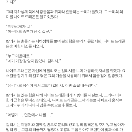
?’
거지
.
그때 지하성체 쪽에서 충돌음과 뒤따라 흔들리는 소리가 들렸다
그 소리의 의
.
미를 나이트 드래곤은 알고 있었다
“
!”
지하성체가
…
“
.”
아무래도 승부가 난 것 같군
,
칼리시는 흔들리는 지하성체를 보며 불안함을 숨기지 못했지만
나이트 드래곤
.
은 희미한 미소를 지었다
“
!”
누구 마음대로
“
,
.”
네가 가장 잘 알지 않았나
칼리시
. G
나이트 드래곤은 자신에게 달려오는 칼리시를 보며 대응하듯 자세를 취했다
.
스컬을 잡기 위해 갈고 닦은 그의 기술을 사용하기 위해서 힘을 검에 집중했다
“
.
.”
생각대로 움직여 줘서 고맙다 칼리시
이만 끝을 내주겠다
.
칼리시는 있는 힘을 다해 나이트 드래곤에게 지팡이를 내질렀다
그러나 이미
.
힘의 균형은 무너진 상태였다
나이트 드래곤은 그녀의 눈보다 빠르게 움직여
.
그녀의 뒤에서 나타나 검을 수평으로 휘둘렀다
“
.
.”
어떻게
…
던전에서 나를
…
칼리시는 지팡이와 함께 절반으로 분리되었고 검의 참격은 멈추지 않고 날아가
.
멀리 있는 고룡의 해골까지 닿았다
고룡의 무덤은 아주 오랜만에 빛과 소리가