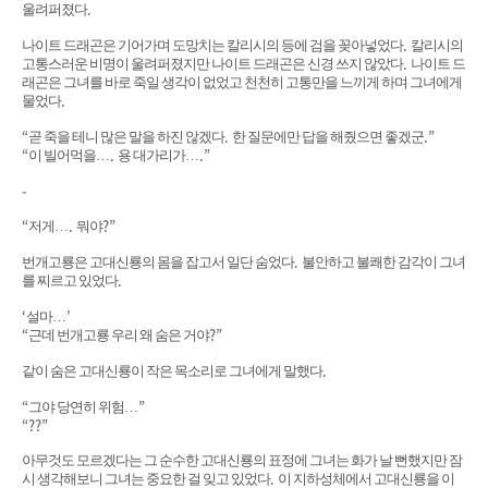
.
울려퍼졌다
.
나이트 드래곤은 기어가며 도망치는 칼리시의 등에 검을 꽂아넣었다
칼리시의
.
고통스러운 비명이 울려퍼졌지만 나이트 드래곤은 신경 쓰지 않았다
나이트 드
래곤은 그녀를 바로 죽일 생각이 없었고 천천히 고통만을 느끼게 하며 그녀에게
.
물었다
“
.
.”
곧 죽을 테니 많은 말을 하진 않겠다
한 질문에만 답을 해줬으면 좋겠군
“
.
.”
이 빌어먹을
…
용 대가리가
…
-
“
.
?”
저게
…
뭐야
.
번개고룡은 고대신룡의 몸을 잡고서 일단 숨었다
불안하고 불쾌한 감각이 그녀
.
를 찌르고 있었다
‘
’
설마
…
“
?”
근데 번개고룡 우리 왜 숨은 거야
.
같이 숨은 고대신룡이 작은 목소리로 그녀에게 말했다
“
”
그야 당연히 위험
…
“??”
아무것도 모르겠다는 그 순수한 고대신룡의 표정에 그녀는 화가 날 뻔했지만 잠
.
시 생각해보니 그녀는 중요한 걸 잊고 있었다
이 지하성체에서 고대신룡을 이