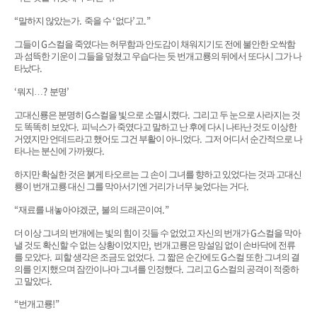
“
.
‘
’
.”
말하지 않았는가
죽을 수
없다
고
G
그들이
스컬을 죽였다는 허무함과 안도감이 채워지기도 전에 불안한 오싹함
과 섬뜩한 기운이 그들을 덮쳤고 우습다는 듯 번개고룡의 뒤에서 또다시 그가 나
.
타났다
‘
?
’
뭐지
…
분명
G
.
고대신룡은 분명히
스컬을 빛으로 소멸시켰다
그리고 두 눈으로 사라지는 것
.
도 똑똑히 보았다
피닉스가 죽였다고 말하고 난 후에 다시 나타난 것도 이상한
.
거였지만 언데드라고 했어도 그건 부활이 아니었다
그저 어디서 순간적으로 나
.
타나는 분신에 가까웠다
하지만 확실한 것은 붉게 타오르는 그 손이 그녀를 향하고 있었다는 것과 고대신
.
룡이 번개고룡 대신 그를 막아서기엔 거리가 너무 늦었다는 거다
“
,
.”
재료를 내놓아야겠군
불의 드래곤이여
G
더 이상 그녀의 번개에는 빛의 힘이 깃들 수 없었고 자신의 번개가
스컬을 막아
,
낼 것도 확신할 수 없는 상황이었지만
번개고룡은 망설임 없이 손바닥에 전류
.
.
G
를 모았다
피할 생각은 조금도 없었다
그 짧은 순간에도
스컬 또한 그녀의 결
.
G
의를 인지했으며 잠깐이나마 그녀를 인정했다
그리고
스컬의 공격이 적중하
.
고 말았다
“
!”
번개고룡