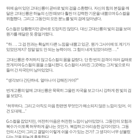
.
뒤에 숨어 있던 고대신룡이 곧바로 빛의 검을 소환했다
자신의 힘의 본질을 깨
G
달은 고대신룡은 하늘의 신전 때보다 훨씬 더 강력한 기운을 내뿜으며
스컬을
.
.
위협했다
그리고 그동안의 모든 분노를 빛의 검에 담아냈다
G
.
스컬은 당황했지만 곧바로 도망치진 않았다
대신 고대신룡의 빛의 검을 보며
.
뭔가를 깨달은 듯 중얼거렸다
“
.
.
하
…
그 검 전과는 확실히 다른 느낌을 내뿜고 있군
뭔가 그사이에 또 계기가
?
.
.”
있었던게지
정말 말도 안 되는 능력이야
그 힘이 내게 있었더라면
…
G
.
고대신룡은 주저하지 않고
스컬의 몸을 갈랐다
단 한 번의 검격이 여러 갈래로
G
. G
쪼개지며
스컬의 몸을 소멸시켰다
스컬이 사라진 그곳에는 그저 빛으로 타
.
들어 간 자국만이 남아있었다
“
.
?”
생각보다 간단하네
얼마나 더 강해진거야
번개고룡의 말에 고대신룡은 묵묵히 그을린 자국을 보고 다시 강하게 쥔 빛의 검
.
을 보았다
‘
.
.
허무하다
그리고 아직도 마음 한편엔 무엇인가 해소되지 않은 느낌이 있어
이
...’
건 도대체
G
,
.
스컬을 잡았지만
여전히 마음은 허전한 느낌이 남아있었다
그동안의 모험과
.
.
복수가 이토록 허무하게 끝나는 것인가
복잡하고 아리송한 감각이었다
그동
?
안의 시간이 그리고 결말이 이렇게 쉬울 수가 있는 건가
그 생각이 너무 섣불렀
.
다는 것을 뒤늦게 후회한다