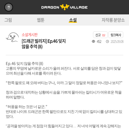
그림
웹툰
소설
자작룡 분양소
소설게시판
신고
링크복사
[드래곤 빌리지] Ep.46 잊지
452
2025.09.08
않을 추억 (8)
Ep.46
(8)
잊지 않을 추억
.
고룡의 무덤에 날카로운 소리가 울려 퍼진다
서로 살의를 담은 창과 검이 맞닿
.
으며 최선을 다해 서로를 죽이려 든다
“
,
?”
한쪽 팔로도 꽤 오래 버티는구나
아까 그 말이 정말로 허풍은 아니었나 보지
창과 검으로 대치하는 상황에서 숨을 가쁘게 몰아쉬는 칼리시가 여유로운 척을
.
하며 말했다
“
.”
허풍을 하는 것은 너 같군
반대로 나이트 드래곤은 한쪽 팔만으로도 지친 기색 없이 칼리시를 상대하고 있
.
었다
‘
공격을 받아치는 게 점점 더 힘들어지고 있다
…
저 녀석 어떻게 계속 강해지는