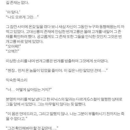
.
길 존재는 없다
‘
.’
아 맞다
“
”
나도 모르게 그만
…
그 잠깐 사이에 온갖 일을 겪다 보니 새삼 자신이 그동안 누구와 동행해왔는지 까
.
먹고 있었다
고대신룡의 존재에 안심한 번개고룡은 몰래 고개를 내밀어 그 존
.
재를 확인하려 했다
공교롭게도 그 존재 또한 그들을 인식한 것인지 그것은 번
.
개고룡 바로 앞에 있었다
“
!”
오어왁
“
?!”
으엑
.
이상한 소리를 내며 번개고룡은 번개를 방출하며 그것에게 쏘아댔다
“
..
.
.”
젠장
먼저 온 놈들이 있었을 줄이야
이 길은 나만 알았던 건데
…
익숙한 목소리
“
?”
너
…
어떻게 살아있는 거지
G
분명히 머리를 박살 냈다고 한 피닉스의 말과는 다르게
스컬이 멀쩡한 상태로
.
.
그들 앞에 서 있었다
그는 아무렇지 않다는 듯 말했다
“
,
.
이 몸은 언데드라고
그리고 말했지 않나
나는 그분이 부활하시기 전까지는 죽
.”
을 수 없다고
“
.”
그건 확인해봐야 할 것 같은데
…