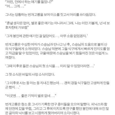
“
,
?”
저런
안에서 하는 얘기를 들었니
“
...
.”
어
그게
…
.
그녀는 당황하는 번개고룡을 보며 미소를 짓고서 머리를 쓰다듬었다
“
,
.
,
혼낼 생각은 없어
별로 좋은 얘기는 아니라서 그래
나는 이만 가볼게
넌 네 보
”
호자한테 가보렴
‘
.
.’
그게 봉인에 관한 얘기인 걸 알았어도
…
아무 소용 없었겠지
,
번개고룡은 수상한 여자가 스승님과 만나고 난 후
스승님의 도움으로 불의 산
.
의 식구들에게 소개되었다
스승님 덕분에 그들 식구에게서 빠르게 인지도를 얻
,
고 직급을 딸 수 있었지만
규율 때문에 스승님을 뵈기 힘들어진 것은 아쉽게 느
.
껴졌다
‘
.
.’
그때 이후로 들은 스승님의 첫 소식을
…
미리 알 수 있었더라면
…
.
그 첫 소식은 바알의 사망 소식이었다
‘
.
그 이후로 사는 둥 마는 둥 지내긴 했는데
…
괜히 경찰 식구들만 고생하게 만들
.’
곤 했지
…
“
.
.”
이곳엔
…
좋은 기억이 별로 없네
…
.
번개고룡은 청소 중 그녀가 기록한 연구 종이들을 모으며 말했다
피닉스와 함
,
께 던전에 갔을 무렵
그리고 그 후에 미치도록 연구를 했던 봉인에 대해 쓰인 많
.
은 글자와 낙서를 보고 시원하게 찢어버리며 소각시켰다