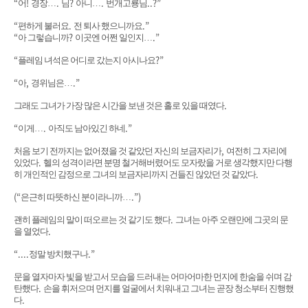
“
!
.
?
.
..?”
어
경장
…
님
아니
…
번개고룡님
“
.
.”
편하게 불러요
전 퇴사 했으니까요
“
?
.”
아 그렇습니까
이곳엔 어쩐 일인지
…
“
?”
플레임 녀석은 어디로 갔는지 아시나요
“
,
.”
아
경위님은
…
.
그래도 그녀가 가장 많은 시간을 보낸 것은 홀로 있을 때였다
“
.
.”
이게
…
아직도 남아있긴 하네
,
처음 보기 전까지는 없어졌을 것 같았던 자신의 보금자리가
여전히 그 자리에
.
있었다
헬의 성격이라면 분명 철거해버렸어도 모자랐을 거로 생각했지만 다행
.
히 개인적인 감정으로 그녀의 보금자리까지 건들진 않았던 것 같았다
(“
.”)
은근히 따뜻하신 분이라니까
…
.
괜히 플레임의 말이 떠오르는 것 같기도 했다
그녀는 아주 오랜만에 그곳의 문
.
을 열었다
“....
.”
정말 방치했구나
문을 열자마자 빛을 받고서 모습을 드러내는 어마어마한 먼지에 한숨을 쉬며 감
.
탄했다
손을 휘저으며 먼지를 얼굴에서 치워내고 그녀는 곧장 청소부터 진행했
.
다