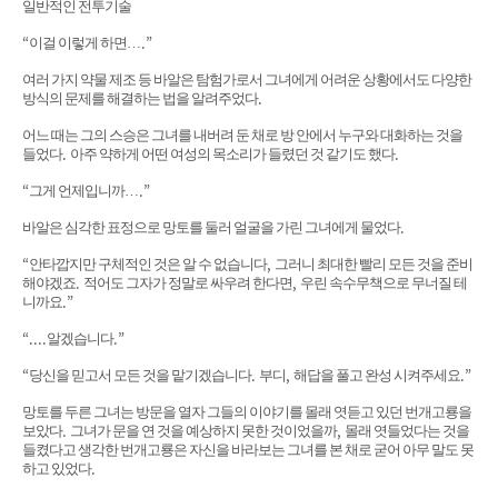
일반적인 전투기술
“
.”
이걸 이렇게 하면
…
여러 가지 약물 제조 등 바알은 탐험가로서 그녀에게 어려운 상황에서도 다양한
.
방식의 문제를 해결하는 법을 알려주었다
어느 때는 그의 스승은 그녀를 내버려 둔 채로 방 안에서 누구와 대화하는 것을
.
.
들었다
아주 약하게 어떤 여성의 목소리가 들렸던 것 같기도 했다
“
.”
그게 언제입니까
…
.
바알은 심각한 표정으로 망토를 둘러 얼굴을 가린 그녀에게 물었다
“
,
안타깝지만 구체적인 것은 알 수 없습니다
그러니 최대한 빨리 모든 것을 준비
.
,
해야겠죠
적어도 그자가 정말로 싸우려 한다면
우린 속수무책으로 무너질 테
.”
니까요
“....
.”
알겠습니다
“
.
,
.”
당신을 믿고서 모든 것을 맡기겠습니다
부디
해답을 풀고 완성 시켜주세요
망토를 두른 그녀는 방문을 열자 그들의 이야기를 몰래 엿듣고 있던 번개고룡을
.
,
보았다
그녀가 문을 연 것을 예상하지 못한 것이었을까
몰래 엿들었다는 것을
들켰다고 생각한 번개고룡은 자신을 바라보는 그녀를 본 채로 굳어 아무 말도 못
.
하고 있었다