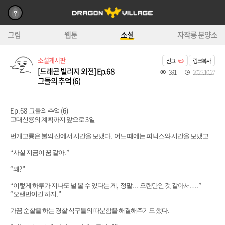
그림
웹툰
소설
자작룡 분양소
소설게시판
신고
링크복사
[드래곤 빌리지 외전] Ep.68
391
2025.10.27
그들의 추억 (6)
Ep.68
(6)
그들의 추억
3
고대신룡의 계획까지 앞으로
일
.
번개고룡은 불의 산에서 시간을 보냈다
어느 때에는 피닉스와 시간을 보냈고
“
.”
사실 지금이 꿈 같아
“
?”
왜
“
,
...
.”
이렇게 하루가 지나도 널 볼 수 있다는 게
정말
오랜만인 것 같아서
…
“
.”
오랜만이긴 하지
.
가끔 순찰을 하는 경찰 식구들의 따분함을 해결해주기도 했다