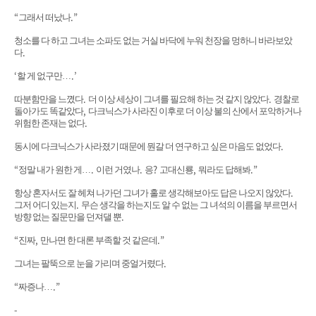
“
.”
그래서 떠났나
청소를 다 하고 그녀는 소파도 없는 거실 바닥에 누워 천장을 멍하니 바라보았
.
다
‘
.’
할 게 없구만
…
.
.
따분함만을 느꼈다
더 이상 세상이 그녀를 필요해 하는 것 같지 않았다
경찰로
,
돌아가도 똑같았다
다크닉스가 사라진 이후로 더 이상 불의 산에서 포악하거나
.
위험한 존재는 없다
.
동시에 다크닉스가 사라졌기 때문에 뭔갈 더 연구하고 싶은 마음도 없었다
“
.
.
?
,
.”
정말 내가 원한 게
…
이런 거였나
응
고대신룡
뭐라도 답해봐
.
항상 혼자서도 잘 헤쳐 나가던 그녀가 홀로 생각해보아도 답은 나오지 않았다
.
그저 어디 있는지
무슨 생각을 하는지도 알 수 없는 그 녀석의 이름을 부르면서
.
방향 없는 질문만을 던져댈 뿐
“
,
.”
진짜
만나면 한 대론 부족할 것 같은데
.
그녀는 팔뚝으로 눈을 가리며 중얼거렸다
“
.”
짜증나
…
-