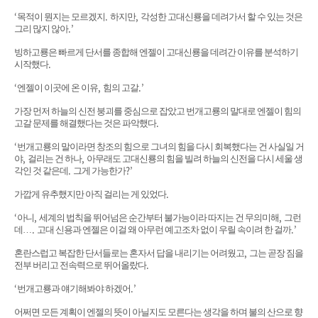
‘
.
,
목적이 뭔지는 모르겠지
하지만
각성한 고대신룡을 데려가서 할 수 있는 것은
.’
그리 많지 않아
빙하고룡은 빠르게 단서를 종합해 엔젤이 고대신룡을 데려간 이유를 분석하기
.
시작했다
‘
,
.’
엔젤이 이곳에 온 이유
힘의 고갈
가장 먼저 하늘의 신전 붕괴를 중심으로 잡았고 번개고룡의 말대로 엔젤이 힘의
.
고갈 문제를 해결했다는 것은 파악했다
‘
번개고룡의 말이라면 창조의 힘으로 그녀의 힘을 다시 회복했다는 건 사실일 거
,
,
야
걸리는 건 하나
아무래도 고대신룡의 힘을 빌려 하늘의 신전을 다시 세울 생
.
?’
각인 것 같은데
그게 가능한가
.
가깝게 유추했지만 아직 걸리는 게 있었다
‘
,
,
아니
세계의 법칙을 뛰어넘은 순간부터 불가능이라 따지는 건 무의미해
그런
.
.’
데
…
고대 신용과 엔젤은 이걸 왜 아무런 예고조차 없이 우릴 속이려 한 걸까
,
혼란스럽고 복잡한 단서들로는 혼자서 답을 내리기는 어려웠고
그는 곧장 짐을
.
전부 버리고 전속력으로 뛰어올랐다
‘
.’
번개고룡과 얘기해봐야 하겠어
어쩌면 모든 계획이 엔젤의 뜻이 아닐지도 모른다는 생각을 하며 불의 산으로 향