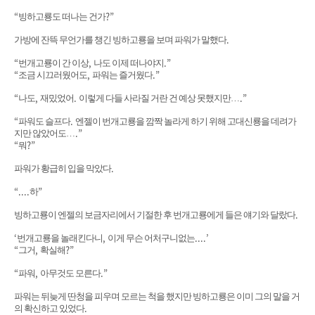
“
?”
빙하고룡도 떠나는 건가
.
가방에 잔뜩 무언가를 챙긴 빙하고룡을 보며 파워가 말했다
“
,
.”
번개고룡이 간 이상
나도 이제 떠나야지
“
,
.”
조금 시끄러웠어도
파워는 즐거웠다
“
,
.
.”
나도
재밌었어
이렇게 다들 사라질 거란 건 예상 못했지만
…
“
.
파워도 슬프다
엔젤이 번개고룡을 깜짝 놀라게 하기 위해 고대신룡을 데려가
.”
지만 않았어도
…
“
?”
뭐
.
파워가 황급히 입을 막았다
“....
”
하
.
빙하고룡이 엔젤의 보금자리에서 기절한 후 번개고룡에게 들은 얘기와 달랐다
‘
,
....’
번개고룡을 놀래킨다니
이게 무슨 어처구니없는
“
,
?”
그거
확실해
“
,
.”
파워
아무것도 모른다
파워는 뒤늦게 딴청을 피우며 모르는 척을 했지만 빙하고룡은 이미 그의 말을 거
.
의 확신하고 있었다