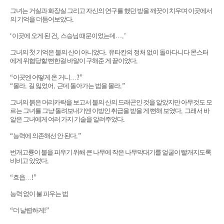
그녀는 거실과 화장실 그리고 자신의 연구를 했던 방을 깨끗이 치우며 이곳에서
.
의 기억을 더듬어보았다
‘
,
.’
이곳에 오게 된 건
스승님 때문이었는데
…
.
그녀의 첫 기억은 불의 산이 아니었다
유타칸의 정처 없이 돌아다니다 몬스터
.
에게 위협당할 뻔한걸 바알이 구해준 게 끝이었다
“
?”
이곳엔 어떻게 온 거니
…
“
.
.
.”
몰라
길 잃었어
근데 돌아가는 법을 몰라
그녀의 붉은 머리카락을 보고서 불의 산의 드래곤인 것을 알았지만 아무것도 모
.
르는 그녀를 그냥 돌려보내기엔 이방인 취급을 받을 게 뻔해 보였다
그래서 바
.
알은 그녀에게 여러 가지 기술을 알려주었다
“
.”
능력에 의존해선 안 된다
번개고룡이 불을 피우기 위해 큰 나무에 작은 나무막대기를 얼굴이 빨개지도록
.
비비고 있었다
“
!”
흐읍
…
능력 없이 불 피우는 법
“
!”
더 날렵하게