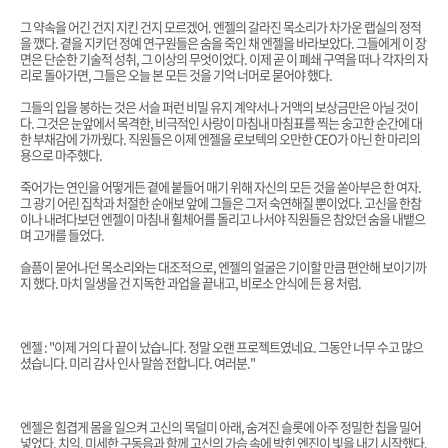
그 약속을 어긴 건지 지킨 건지 모르겠어. 엔젤의 갈라진 목소리가 차가운 랩실의 정적
을 깼다. 곁을 지키던 정예 연구원들은 숨을 죽인 채 엔젤을 바라보았다. 그들에게 이 장
면은 단순한 기술적 성취, 그 이상의 무엇이었다. 이제 곧 이 폐쇄 구역을 떠나 각자의 자
리로 돌아가면, 그들은 오늘 본 모든 것을 기억 너머로 묻어야 했다.
그들의 입을 봉하는 것은 서슬 퍼런 비밀 유지 계약서나 거액의 보상금만은 아닐 것이
다. 그것은 눈앞에서 목격한, 비극적인 사랑이 마침내 마침표를 찍는 숭고한 순간에 대
한 부채감에 가까웠다. 직원들은 이제 엔젤을 로보텍의 오만한 CEO가 아닌 한 마리의
용으로 마주했다.
죽어가는 연인을 어떻게든 곁에 붙들어 매기 위해 자신의 모든 것을 쏟아부은 한 여자.
그 광기 어린 집착과 처절한 순애보 앞에 그들은 그저 숙연해질 뿐이었다. 고신을 한참
이나 내려다보던 엔젤이 마침내 휠체어를 돌리고 나서야 직원들은 참았던 숨을 내뱉으
며 고개를 들었다.
슬픔이 묻어나던 목소리와는 대조적으로, 엔젤의 얼굴은 기이할 만큼 편안해 보이기까
지 했다. 마치 일생을 건 지독한 과업을 끝내고, 비로소 안식에 든 용 처럼.
엔젤 : "이제 거의 다 끝이 났습니다. 정말 오랜 프로젝트였네요. 그동안 너무 수고 많으
셨습니다. 미리 감사 인사 말씀 전합니다. 여러분."
엔젤은 힘겹게 몸을 일으켜 고신의 목덜미 아래, 숨겨진 슬롯에 아주 정밀한 칩을 밀어
넣었다. 치익. 미세한 구동음과 함께 고신의 가슴 속에 박힌 엔진이 빛을 내기 시작했다.