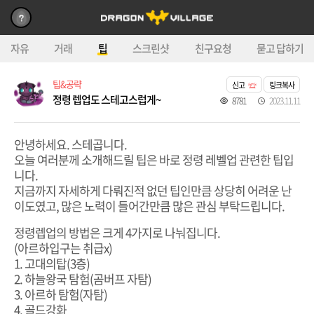
자유
거래
팁
스크린샷
친구요청
묻고 답하기
팁&공략
신고
링크복사
정령 렙업도 스테고스럽게~
8781
2023.11.11
안녕하세요. 스테곱니다.
오늘 여러분께 소개해드릴 팁은 바로 정령 레벨업 관련한 팁입
니다.
지금까지 자세하게 다뤄진적 없던 팁인만큼 상당히 어려운 난
이도였고, 많은 노력이 들어간만큼 많은 관심 부탁드립니다.
정령렙업의 방법은 크게 4가지로 나눠집니다.
(아르하입구는 취급x)
1. 고대의탑(3층)
2. 하늘왕국 탐험(곰버프 자탐)
3. 아르하 탐험(자탐)
4. 골드강화