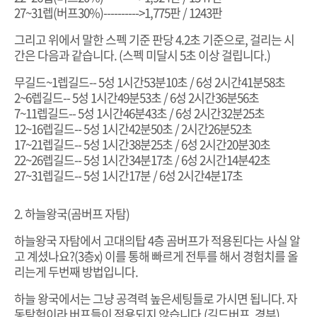
27~31렙(버프30%)---------->
1,775판 / 1243판
그리고 위에서 말한 스펙 기준 판당 4.2초 기준으로, 걸리는 시
간은 다음과 같습니다. (스펙 미달시 5초 이상 걸립니다.)
무길드~1렙길드-- 5성 1시간53분10초 / 6성 2시간41분58초
2~6렙길드-- 5성 1시간49분53초 / 6성 2시간36분56초
7~11렙길드-- 5성 1시간46분43초 / 6성 2시간32분25초
12~16렙길드-- 5성 1시간42분50초 / 2시간26분52초
17~21렙길드-- 5성 1시간38분25초 / 6성 2시간20분30초
22~26렙길드-- 5성 1시간34분17초 / 6성 2시간14분42초
27~31렙길드-- 5성 1시간17분 / 6성 2시간4분17초
2. 하늘왕국(곰버프 자탐)
하늘왕국 자탐에서 고대의탑 4층 곰버프가 적용된다는 사실 알
고 계셨나요?(3층x) 이를 통해 빠르게 전투를 해서 경험치를 올
리는게 두번째 방법입니다.
하늘 왕국에서는 그냥 공격력 높은세팅들로 가시면 됩니다. 자
동탐험이라 버프들이 적용되지 않습니다.(길드버프, 경부)