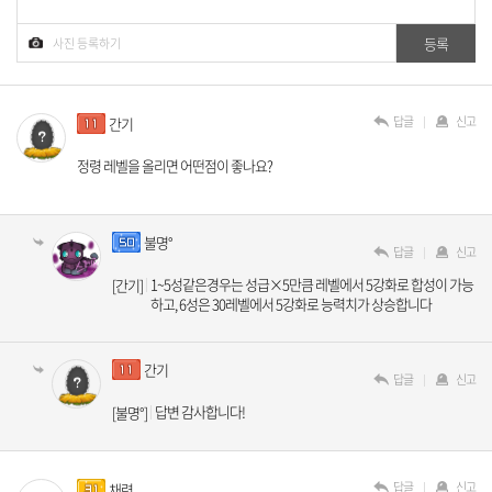
답글
신고
간기
정령 레벨을 올리면 어떤점이 좋나요?
불명°
답글
신고
1~5성같은경우는 성급×5만큼 레벨에서 5강화로 합성이 가능
[간기]
하고, 6성은 30레벨에서 5강화로 능력치가 상승합니다
간기
답글
신고
답변 감사합니다!
[불명°]
답글
신고
채련