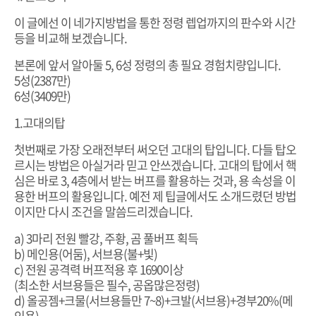
이 글에선 이 네가지방법을 통한 정령 렙업까지의 판수와 시간
등을 비교해 보겠습니다.
본론에 앞서 알아둘 5, 6성 정령의 총 필요 경험치량입니다.
5성(2387만)
6성(3409만)
1.고대의탑
첫번째로 가장 오래전부터 써오던 고대의 탑입니다. 다들 탑오
르시는 방법은 아실거라 믿고 안쓰겠습니다. 고대의 탑에서 핵
심은 바로 3, 4층에서 받는 버프를 활용하는 것과, 용 속성을 이
용한 버프의 활용입니다. 예전 제 팁글에서도 소개드렸던 방법
이지만 다시 조건을 말씀드리겠습니다.
a) 3마리 전원 빨강, 주황, 곰 풀버프 획득
b) 메인용(어둠), 서브용(불+빛)
c) 전원 공격력 버프적용 후 1690이상
(최소한 서브용들은 필수, 공옵많은정령)
d) 올공젬+크물(서브용들만 7~8)+크발(서브용)+경부20%(메
인용)