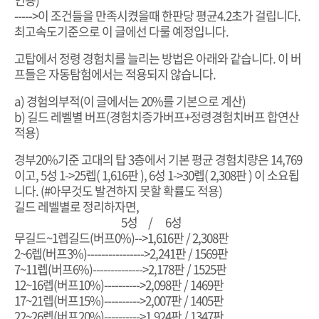
----->이 조건들을 만족시켰을때 한판당 평균4.2초가 걸립니다.
최고속도기준으로 이 글에선 다룰 예정입니다.
고탑에서 정령 경험치를 늘리는 방법은 아래와 같습니다. 이 버
프들은 자동탐험에서는 적용되지 않습니다.
a) 경험의부적(이 글에서는 20%를 기본으로 계산)
b) 길드 레벨별 버프(경험치증가버프+정령경험치버프 합연산
적용)
경부20%기준 고대의 탑 3층에서 기본 평균 경험치량은 14,769
이고, 5성 1->25렙( 1,616판 ), 6성 1->30렙( 2,308판 ) 이 소요됩
니다. (#아무것도 발견하지 못할 확률도 적용)
길드 레벨별로 정리하자면,
5성 / 6성
무길드~1렙길드(버프0%)-->1,616판 / 2,308판
2~6렙(버프3%)---------------->
2,241판 / 1569판
7~11렙(버프6%)-------------->
2,178판 / 1525판
12~16렙(버프10%)---------->
2,098판 / 1469판
17~21렙(버프15%)---------->
2,007판 / 1405판
22~26렙(버프20%)---------->
1,924판 / 1347판