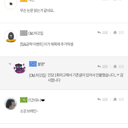
무슨 논문 읽는거 같네요..
답글
신고
Old.처갓집
[팁&공략 이벤트] 이거 제목에 추가하셈
불명°
답글
신고
인당 1회라고해서 기존글이 있어서 안붙혔습니다...ㅠ 감
[Old.처갓집]
사합니다
답글
신고
ITZY유나❤️
소강 브레인~